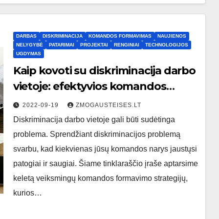
DARBAS
DISKRIMINACIJA
KOMANDOS FORMAVIMAS
NAUJIENOS
NELYGYBĖ
PATARIMAI
PROJEKTAI
RENGINIAI
TECHNOLOGIJOS
UGDYMAS
Kaip kovoti su diskriminacija darbo
vietoje: efektyvios komandos
formavimo strategijos
2022-09-19
ZMOGAUSTEISES.LT
Diskriminacija darbo vietoje gali būti sudėtinga
problema. Sprendžiant diskriminacijos problemą
svarbu, kad kiekvienas jūsų komandos narys jaustųsi
patogiai ir saugiai. Šiame tinklaraščio įraše aptarsime
keletą veiksmingų komandos formavimo strategijų,
kurios…