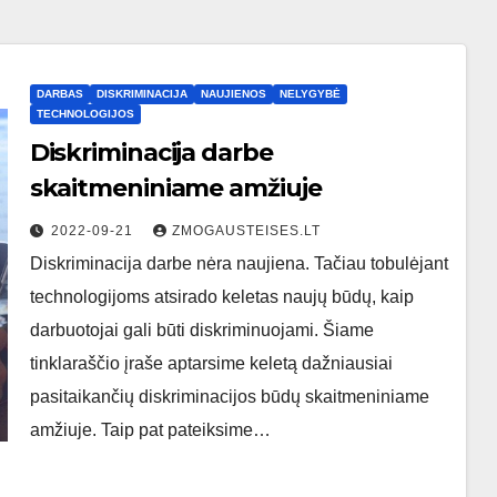
DARBAS
DISKRIMINACIJA
NAUJIENOS
NELYGYBĖ
TECHNOLOGIJOS
Diskriminacija darbe
skaitmeniniame amžiuje
2022-09-21
ZMOGAUSTEISES.LT
Diskriminacija darbe nėra naujiena. Tačiau tobulėjant
technologijoms atsirado keletas naujų būdų, kaip
darbuotojai gali būti diskriminuojami. Šiame
tinklaraščio įraše aptarsime keletą dažniausiai
pasitaikančių diskriminacijos būdų skaitmeniniame
amžiuje. Taip pat pateiksime…