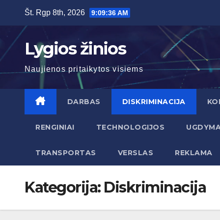
Skip
Št. Rgp 8th, 2026
9:09:37 AM
to
content
Lygios žinios
Naujienos pritaikytos visiems
DARBAS
DISKRIMINACIJA
KO
RENGINIAI
TECHNOLOGIJOS
UGDYM
TRANSPORTAS
VERSLAS
REKLAMA
Kategorija:
Diskriminacija