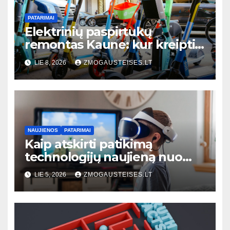
PATARIMAI
Elektrinių paspirtukų
remontas Kaune: kur kreiptis,
kiek kainuoja ir kaip išvengti
LIE 8, 2026
ZMOGAUSTEISES.LT
dažniausių gedimų
NAUJIENOS
PATARIMAI
Kaip atskirti patikimą
technologijų naujieną nuo
klaidinančios: 7 praktiniai
LIE 5, 2026
ZMOGAUSTEISES.LT
požymiai