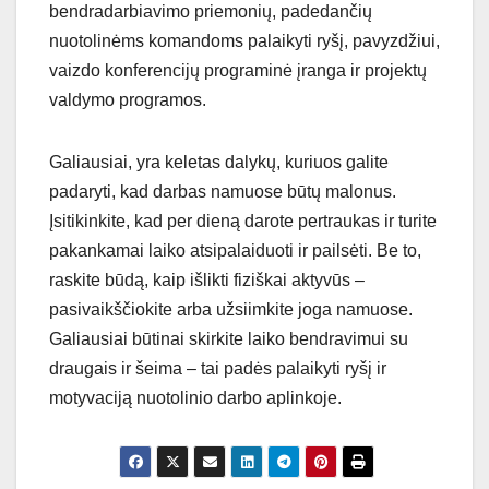
bendradarbiavimo priemonių, padedančių
nuotolinėms komandoms palaikyti ryšį, pavyzdžiui,
vaizdo konferencijų programinė įranga ir projektų
valdymo programos.
Galiausiai, yra keletas dalykų, kuriuos galite
padaryti, kad darbas namuose būtų malonus.
Įsitikinkite, kad per dieną darote pertraukas ir turite
pakankamai laiko atsipalaiduoti ir pailsėti. Be to,
raskite būdą, kaip išlikti fiziškai aktyvūs –
pasivaikščiokite arba užsiimkite joga namuose.
Galiausiai būtinai skirkite laiko bendravimui su
draugais ir šeima – tai padės palaikyti ryšį ir
motyvaciją nuotolinio darbo aplinkoje.