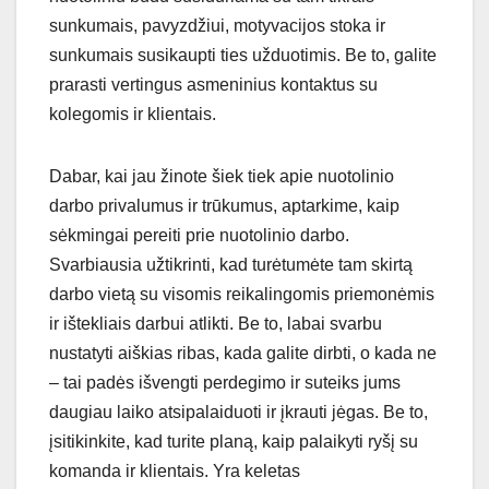
sunkumais, pavyzdžiui, motyvacijos stoka ir
sunkumais susikaupti ties užduotimis. Be to, galite
prarasti vertingus asmeninius kontaktus su
kolegomis ir klientais.
Dabar, kai jau žinote šiek tiek apie nuotolinio
darbo privalumus ir trūkumus, aptarkime, kaip
sėkmingai pereiti prie nuotolinio darbo.
Svarbiausia užtikrinti, kad turėtumėte tam skirtą
darbo vietą su visomis reikalingomis priemonėmis
ir ištekliais darbui atlikti. Be to, labai svarbu
nustatyti aiškias ribas, kada galite dirbti, o kada ne
– tai padės išvengti perdegimo ir suteiks jums
daugiau laiko atsipalaiduoti ir įkrauti jėgas. Be to,
įsitikinkite, kad turite planą, kaip palaikyti ryšį su
komanda ir klientais. Yra keletas