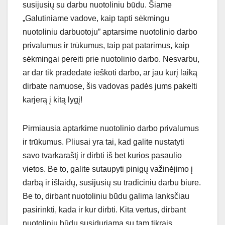
susijusių su darbu nuotoliniu būdu. Šiame
„Galutiniame vadove, kaip tapti sėkmingu
nuotoliniu darbuotoju” aptarsime nuotolinio darbo
privalumus ir trūkumus, taip pat patarimus, kaip
sėkmingai pereiti prie nuotolinio darbo. Nesvarbu,
ar dar tik pradedate ieškoti darbo, ar jau kurį laiką
dirbate namuose, šis vadovas padės jums pakelti
karjerą į kitą lygį!
Pirmiausia aptarkime nuotolinio darbo privalumus
ir trūkumus. Pliusai yra tai, kad galite nustatyti
savo tvarkaraštį ir dirbti iš bet kurios pasaulio
vietos. Be to, galite sutaupyti pinigų važinėjimo į
darbą ir išlaidų, susijusių su tradiciniu darbu biure.
Be to, dirbant nuotoliniu būdu galima lanksčiau
pasirinkti, kada ir kur dirbti. Kita vertus, dirbant
nuotoliniu būdu susiduriama su tam tikrais