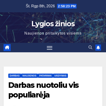
Skip
Št. Rgp 8th, 2026
2:58:24 PM
to
content
Lygios žinios
Naujienos pritaikytos visiems
DARBAS
NAUJIENOS
PATARIMAI
UGDYMAS
Darbas nuotoliu vis
populiarėja