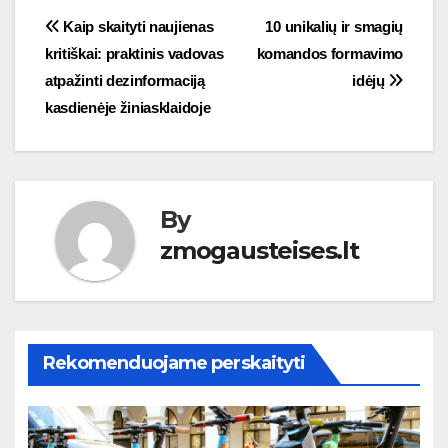
Navigacija
Kaip skaityti naujienas
10 unikalių ir smagių
kritiškai: praktinis vadovas
komandos formavimo
tarp
atpažinti dezinformaciją
idėjų
įrašų
kasdienėje žiniasklaidoje
By
zmogausteises.lt
Rekomenduojame perskaityti