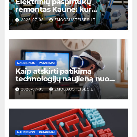
Elektrinių paspirtukų
remontas Kaune: kur
kreiptis, kiek kainuoja ir kaip
2026-07-08
ZMOGAUSTEISES.LT
išvengti dažniausių gedimų
NAUJIENOS
PATARIMAI
Kaip atskirti patikimą
technologijų naujieną nuo
klaidinančios: 7 praktiniai
2026-07-05
ZMOGAUSTEISES.LT
požymiai
NAUJIENOS
PATARIMAI