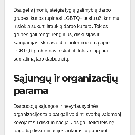
Daugelis įmonių steigia lygių galimybių darbo
grupes, kurios rūpinasi LGBTQ+ teisių užtikrinimu
ir siekia sukurti įtraukią darbo kultūrą. Tokios
grupės gali rengti renginius, diskusijas ir
kampanijas, skirtas didinti informuotumą apie
LGBTQ+ problemas ir skatinti toleranciją bei
supratimą tarp darbuotojų.
Sąjungų ir organizacijų
parama
Darbuotojų sąjungos ir nevyriausybinės
organizacijos taip pat gali vaidinti svarbų vaidmenį
kovojant su diskriminacija. Jos gali teikti teisinę
pagalbą diskriminacijos aukoms, organizuoti