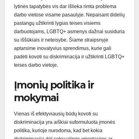
lytinės tapatybės vis dar išlieka rimta problema
darbo vietose visame pasaulyje. Nepaisant didelių
pastangų užtikrinti lygias teises visiems
darbuotojams, LGBTQ+ asmenys dažnai susiduria
su iššūkiais ir neteisybe. Šiame straipsnyje
aptarsime inovatyvius sprendimus, kurie gali
padėti kovoti su diskriminacija ir užtikrinti LGBTQ+
teises darbo vietoje.
Įmonių politika ir
mokymai
Vienas iš efektyviausių būdų kovoti su
diskriminacija yra aiškiai suformuluota įmonės
politika, kurioje nurodoma, kad bet kokia
diskriminacija dėl seksualinės orientacijos ar