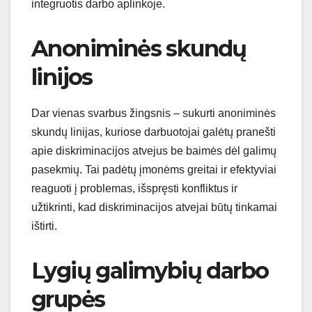
integruotis darbo aplinkoje.
Anoniminės skundų
linijos
Dar vienas svarbus žingsnis – sukurti anoniminės
skundų linijas, kuriose darbuotojai galėtų pranešti
apie diskriminacijos atvejus be baimės dėl galimų
pasekmių. Tai padėtų įmonėms greitai ir efektyviai
reaguoti į problemas, išspręsti konfliktus ir
užtikrinti, kad diskriminacijos atvejai būtų tinkamai
ištirti.
Lygių galimybių darbo
grupės