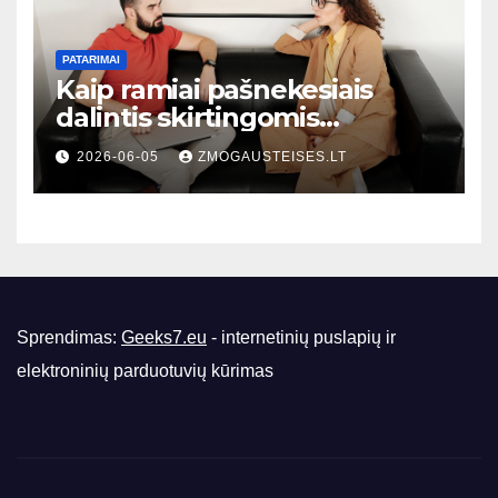
PATARIMAI
Kaip ramiai pašnekesiais
dalintis skirtingomis
nuomonėmis nepažeidžiant
2026-06-05
ZMOGAUSTEISES.LT
santykių: praktiniai patarimai
kasdienėms situacijoms
Sprendimas:
Geeks7.eu
- internetinių puslapių ir
elektroninių parduotuvių kūrimas