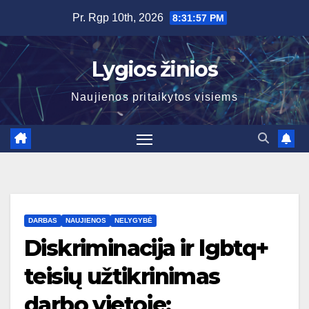
Skip
Pr. Rgp 10th, 2026
8:31:57 PM
to
content
Lygios žinios
Naujienos pritaikytos visiems
DARBAS
NAUJIENOS
NELYGYBĖ
Diskriminacija ir lgbtq+
teisių užtikrinimas
darbo vietoje: