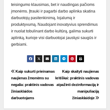
teisingumo klausimas, bet ir naudingas pačioms
įmonėms. Įtrauki ir pagarbi darbo aplinka skatina
darbuotojų pasitenkinimą, lojalumą ir
produktyvumą. Naudojant inovatyvius sprendimus
ir nuolat tobulinant darbo kultūrą, galima sukurti
aplinką, kurioje visi darbuotojai jaustųsi saugūs ir
gerbiami.
Navigacija
Kaip sukurti prieinamas
Kaip skaityti naujienas
naujienas žmonėms su
kritiškai: praktinis vadovas
tarp
negalia: praktinis vadovas
atpažinti dezinformaciją ir
įrašų
žiniasklaidos
manipuliaciją
darbuotojams
žiniasklaidoje