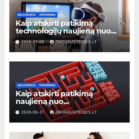
NAUJIENOS
PATARIMAI
Kaip atskirti patikimą
technologijų naujieną nuo
klaidinančios: 7 praktiniai
2026-07-05
ZMOGAUSTEISES.LT
požymiai
NAUJIENOS
PATARIMAI
Kaip atskirti patikimą
naujieną nuo
dezinformacijos: praktinis
2026-06-27
ZMOGAUSTEISES.LT
vadovas kiekvienam
skaitytojui