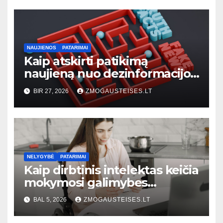
NAUJIENOS
PATARIMAI
Kaip atskirti patikimą
naujieną nuo dezinformacijos:
praktinis vadovas kiekvienam
BIR 27, 2026
ZMOGAUSTEISES.LT
skaitytojui
NELYGYBĖ
PATARIMAI
Kaip dirbtinis intelektas keičia
mokymosi galimybes
žmonėms su negalia:
BAL 5, 2026
ZMOGAUSTEISES.LT
praktinis vadovas