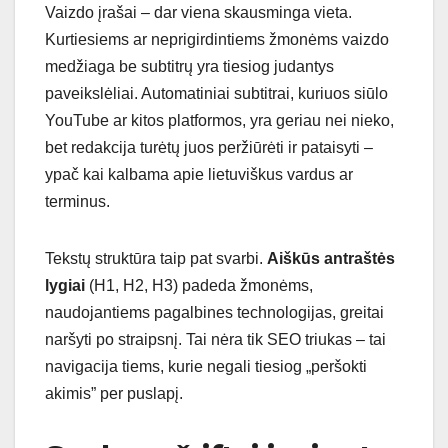
Vaizdo įrašai – dar viena skausminga vieta.
Kurtiesiems ar neprigirdintiems žmonėms vaizdo
medžiaga be subtitrų yra tiesiog judantys
paveikslėliai. Automatiniai subtitrai, kuriuos siūlo
YouTube ar kitos platformos, yra geriau nei nieko,
bet redakcija turėtų juos peržiūrėti ir pataisyti –
ypač kai kalbama apie lietuviškus vardus ar
terminus.
Tekstų struktūra taip pat svarbi.
Aiškūs antraštės
lygiai
(H1, H2, H3) padeda žmonėms,
naudojantiems pagalbines technologijas, greitai
naršyti po straipsnį. Tai nėra tik SEO triukas – tai
navigacija tiems, kurie negali tiesiog „peršokti
akimis” per puslapį.