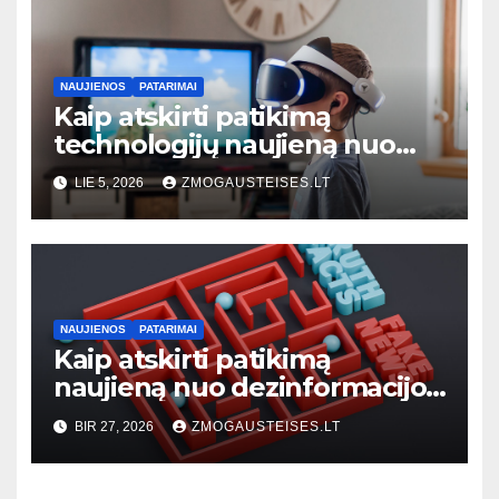
NAUJIENOS
PATARIMAI
Kaip atskirti patikimą
technologijų naujieną nuo
klaidinančios: 7 praktiniai
LIE 5, 2026
ZMOGAUSTEISES.LT
požymiai
NAUJIENOS
PATARIMAI
Kaip atskirti patikimą
naujieną nuo dezinformacijos:
praktinis vadovas kiekvienam
BIR 27, 2026
ZMOGAUSTEISES.LT
skaitytojui