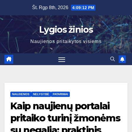
Skip
Št. Rgp 8th, 2026
4:09:13 PM
to
content
Lygios žinios
Naujienos pritaikytos visiems
NAUJIENOS
NELYGYBĖ
PATARIMAI
Kaip naujienų portalai
pritaiko turinį žmonėms
su negalia: praktinis