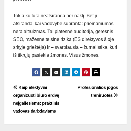
Tokia kultūra neatsiranda per naktį. Bet ji
atsiranda, kai vadovybė supranta: prieinamumas
nėra altruizmas. Tai platesnė auditorija, geresnis
SEO, mažesnė teisinė rizika (ES direktyvos šioje
srityje griežtėja) ir – svarbiausia – žurnalistika, kuri
iš tikrųjų pasiekia žmones. Visus žmones.
Navigacija
Kaip efektyviai
Profesionalios jogos
organizuoti biuro erdvę
treniruotės
tarp
neįgaliesiems: praktinis
įrašų
vadovas darbdaviams