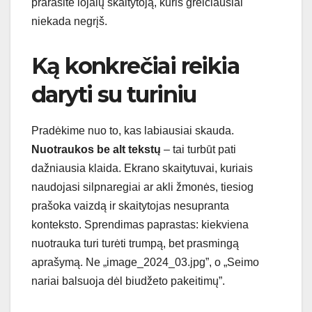
prarasite lojalų skaitytoją, kuris greičiausiai
niekada negrįš.
Ką konkrečiai reikia
daryti su turiniu
Pradėkime nuo to, kas labiausiai skauda.
Nuotraukos be alt tekstų
– tai turbūt pati
dažniausia klaida. Ekrano skaitytuvai, kuriais
naudojasi silpnaregiai ar akli žmonės, tiesiog
prašoka vaizdą ir skaitytojas nesupranta
konteksto. Sprendimas paprastas: kiekviena
nuotrauka turi turėti trumpą, bet prasmingą
aprašymą. Ne „image_2024_03.jpg”, o „Seimo
nariai balsuoja dėl biudžeto pakeitimų”.