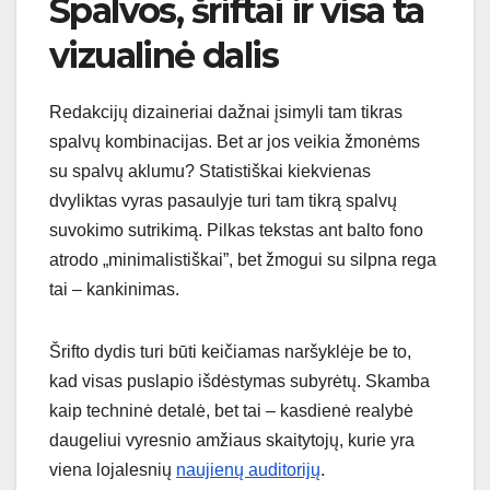
Spalvos, šriftai ir visa ta
vizualinė dalis
Redakcijų dizaineriai dažnai įsimyli tam tikras
spalvų kombinacijas. Bet ar jos veikia žmonėms
su spalvų aklumu? Statistiškai kiekvienas
dvyliktas vyras pasaulyje turi tam tikrą spalvų
suvokimo sutrikimą. Pilkas tekstas ant balto fono
atrodo „minimalistiškai”, bet žmogui su silpna rega
tai – kankinimas.
Šrifto dydis turi būti keičiamas naršyklėje be to,
kad visas puslapio išdėstymas subyrėtų. Skamba
kaip techninė detalė, bet tai – kasdienė realybė
daugeliui vyresnio amžiaus skaitytojų, kurie yra
viena lojalesnių
naujienų auditorijų
.