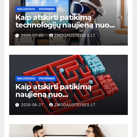
NAUJIENOS
PATARIMAI
Kaip atskirti patikimą
technologijų naujieną nuo
klaidinančios: 7 praktiniai
2026-07-05
ZMOGAUSTEISES.LT
požymiai
NAUJIENOS
PATARIMAI
Kaip atskirti patikimą
naujieną nuo
dezinformacijos: praktinis
2026-06-27
ZMOGAUSTEISES.LT
vadovas kiekvienam
skaitytojui