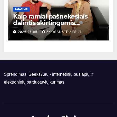
PATARIMAI
Kaip ramiai pašnekesiais
dalintis skirtingomis
nuomonėmis nepažeidžiant
2026-06-05
ZMOGAUSTEISES.LT
santykių: praktiniai patarimai
kasdienėms situacijoms
Sprendimas:
Geeks7.eu
- internetinių puslapių ir
elektroninių parduotuvių kūrimas