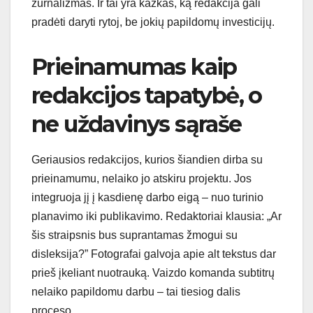
žurnalizmas. Ir tai yra kažkas, ką redakcija gali
pradėti daryti rytoj, be jokių papildomų investicijų.
Prieinamumas kaip
redakcijos tapatybė, o
ne uždavinys sąraše
Geriausios redakcijos, kurios šiandien dirba su
prieinamumu, nelaiko jo atskiru projektu. Jos
integruoja jį į kasdienę darbo eigą – nuo turinio
planavimo iki publikavimo. Redaktoriai klausia: „Ar
šis straipsnis bus suprantamas žmogui su
disleksija?” Fotografai galvoja apie alt tekstus dar
prieš įkeliant nuotrauką. Vaizdo komanda subtitrų
nelaiko papildomu darbu – tai tiesiog dalis
proceso.