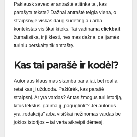
Paklausk savęs: ar antraštė atitinka tai, kas
parašyta tekste? Dažnai antraštė teigia viena, o
straipsnyje viskas daug sudėtingiau arba
kontekstas visiškai kitoks. Tai vadinama
clickbait
žurnalistika, ir ji klesti, nes mes dažnai dalijamės
turiniu perskaitę tik antraštę.
Kas tai parašė ir kodėl?
Autoriaus klausimas skamba banaliai, bet realiai
retai kas jį užduoda. Pažiūrėk, kas parašė
straipsnį. Ar yra vardas? Ar tas žmogus turi istoriją,
kitus tekstus, galima jį „pagūglinti”? Jei autorius
yra „redakcija” arba visiškai nežinomas vardas be
jokios istorijos – tai verta atkreipti dėmesį.