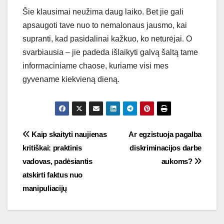
Šie klausimai neužima daug laiko. Bet jie gali
apsaugoti tave nuo to nemalonaus jausmo, kai
supranti, kad pasidalinai kažkuo, ko neturėjai. O
svarbiausia – jie padeda išlaikyti galvą šaltą tame
informaciniame chaose, kuriame visi mes
gyvename kiekvieną dieną.
Navigacija
Kaip skaityti naujienas
Ar egzistuoja pagalba
kritiškai: praktinis
diskriminacijos darbe
tarp
vadovas, padėsiantis
aukoms?
įrašų
atskirti faktus nuo
manipuliacijų