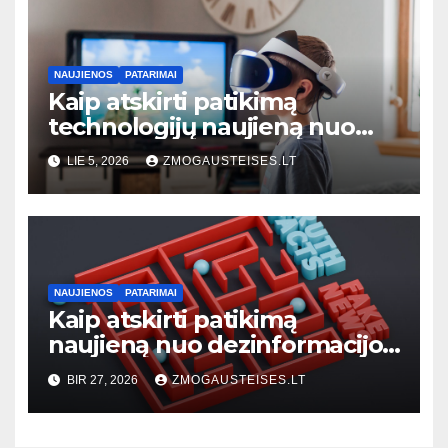
NAUJIENOS
PATARIMAI
Kaip atskirti patikimą
technologijų naujieną nuo
klaidinančios: 7 praktiniai
LIE 5, 2026
ZMOGAUSTEISES.LT
požymiai
NAUJIENOS
PATARIMAI
Kaip atskirti patikimą
naujieną nuo dezinformacijos:
praktinis vadovas kiekvienam
BIR 27, 2026
ZMOGAUSTEISES.LT
skaitytojui