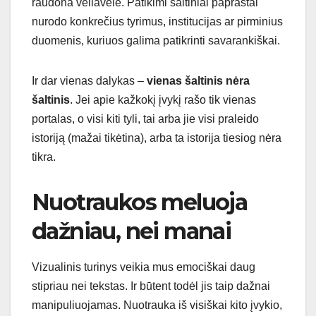
raudona vėliavėlė. Patikimi šaltiniai paprastai
nurodo konkrečius tyrimus, institucijas ar pirminius
duomenis, kuriuos galima patikrinti savarankiškai.
Ir dar vienas dalykas –
vienas šaltinis nėra
šaltinis
. Jei apie kažkokį įvykį rašo tik vienas
portalas, o visi kiti tyli, tai arba jie visi praleido
istoriją (mažai tikėtina), arba ta istorija tiesiog nėra
tikra.
Nuotraukos meluoja
dažniau, nei manai
Vizualinis turinys veikia mus emociškai daug
stipriau nei tekstas. Ir būtent todėl jis taip dažnai
manipuliuojamas. Nuotrauka iš visiškai kito įvykio,