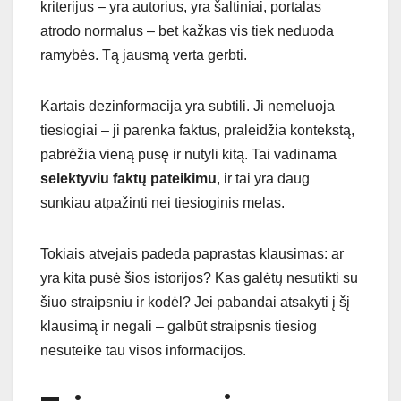
kriterijus – yra autorius, yra šaltiniai, portalas
atrodo normalus – bet kažkas vis tiek neduoda
ramybės. Tą jausmą verta gerbti.
Kartais dezinformacija yra subtili. Ji nemeluoja
tiesiogiai – ji parenka faktus, praleidžia kontekstą,
pabrėžia vieną pusę ir nutyli kitą. Tai vadinama
selektyviu faktų pateikimu
, ir tai yra daug
sunkiau atpažinti nei tiesioginis melas.
Tokiais atvejais padeda paprastas klausimas: ar
yra kita pusė šios istorijos? Kas galėtų nesutikti su
šiuo straipsniu ir kodėl? Jei pabandai atsakyti į šį
klausimą ir negali – galbūt straipsnis tiesiog
nesuteikė tau visos informacijos.