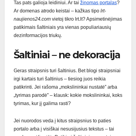
Tas pats galioja leidiniui. Ar tai
žinomas portalas
?
Ar domenas atrodo keistai – kažkas tipo
lrt-
naujienos24.com
vietoj tikro lrt.lt? Apsimetinėjimas
patikimais šaltiniais yra vienas populiariausių
dezinformacijos triukų.
Šaltiniai – ne dekoracija
Geras straipsnis turi šaltinius. Bet blogi straipsniai
irgi kartais turi šaltinius – tiesiog juos reikia
patikrinti. Jei rašoma „mokslininkai nustatė” arba
„tyrimas parodė” – klausk: kokie mokslininkai, koks
tyrimas, kur jį galima rasti?
Jei nuorodos veda į kitus straipsnius to paties
portalo arba į visiškai nesusijusius tekstus – tai