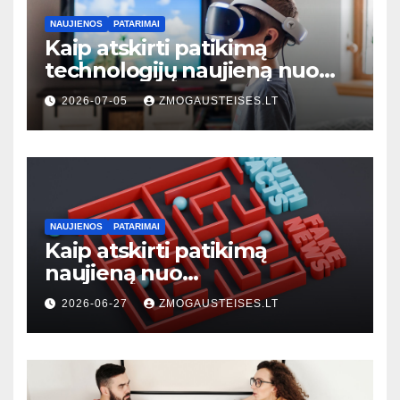
NAUJIENOS
PATARIMAI
Kaip atskirti patikimą
technologijų naujieną nuo
klaidinančios: 7 praktiniai
2026-07-05
ZMOGAUSTEISES.LT
požymiai
NAUJIENOS
PATARIMAI
Kaip atskirti patikimą
naujieną nuo
dezinformacijos: praktinis
2026-06-27
ZMOGAUSTEISES.LT
vadovas kiekvienam
skaitytojui