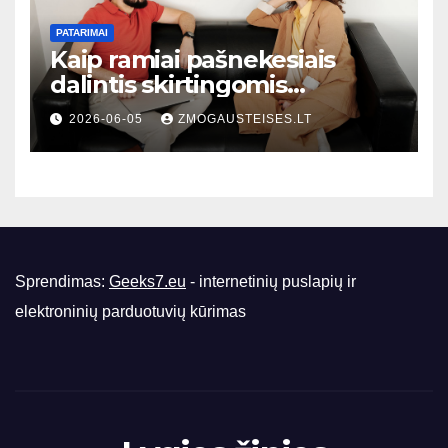
PATARIMAI
Kaip ramiai pašnekesiais
dalintis skirtingomis
nuomonėmis nepažeidžiant
2026-06-05
ZMOGAUSTEISES.LT
santykių: praktiniai patarimai
kasdienėms situacijoms
Sprendimas:
Geeks7.eu
- internetinių puslapių ir
elektroninių parduotuvių kūrimas