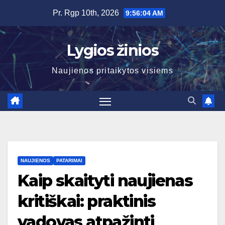
Skip
Pr. Rgp 10th, 2026
9:56:04 AM
to
content
Lygios žinios
Naujienos pritaikytos visiems
NAUJIENOS
PATARIMAI
Kaip skaityti naujienas
kritiškai: praktinis
vadovas atpažinti