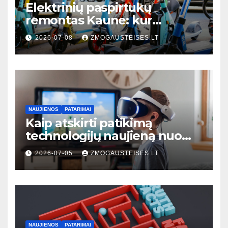
Elektrinių paspirtukų
remontas Kaune: kur
kreiptis, kiek kainuoja ir kaip
2026-07-08
ZMOGAUSTEISES.LT
išvengti dažniausių gedimų
NAUJIENOS
PATARIMAI
Kaip atskirti patikimą
technologijų naujieną nuo
klaidinančios: 7 praktiniai
2026-07-05
ZMOGAUSTEISES.LT
požymiai
NAUJIENOS
PATARIMAI