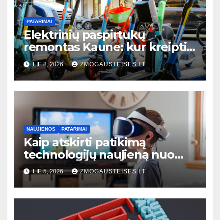
PATARIMAI
Elektrinių paspirtukų
remontas Kaune: kur kreiptis,
kiek kainuoja ir kaip išvengti
LIE 8, 2026
ZMOGAUSTEISES.LT
dažniausių gedimų
NAUJIENOS
PATARIMAI
Kaip atskirti patikimą
technologijų naujieną nuo
klaidinančios: 7 praktiniai
LIE 5, 2026
ZMOGAUSTEISES.LT
požymiai