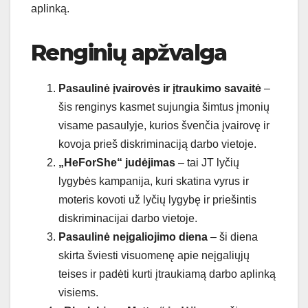
aplinką.
Renginių apžvalga
Pasaulinė įvairovės ir įtraukimo savaitė
–
šis renginys kasmet sujungia šimtus įmonių
visame pasaulyje, kurios švenčia įvairovę ir
kovoja prieš diskriminaciją darbo vietoje.
„HeForShe“ judėjimas
– tai JT lyčių
lygybės kampanija, kuri skatina vyrus ir
moteris kovoti už lyčių lygybę ir priešintis
diskriminacijai darbo vietoje.
Pasaulinė neįgaliojimo diena
– ši diena
skirta šviesti visuomenę apie neįgaliųjų
teises ir padėti kurti įtraukiamą darbo aplinką
visiems.