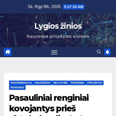
Skip
Sk. Rgp 9th, 2026
5:27:21 AM
to
content
Lygios žinios
Naujienos pritaikytos visiems
DISKRIMINACIJA
NAUJIENOS
NELYGYBĖ
PATARIMAI
PROJEKTAI
RENGINIAI
Pasauliniai renginiai
kovojantys prieš