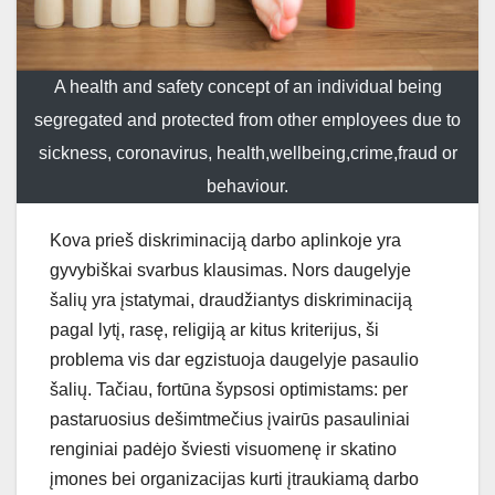
A health and safety concept of an individual being
segregated and protected from other employees due to
sickness, coronavirus, health,wellbeing,crime,fraud or
behaviour.
Kova prieš diskriminaciją darbo aplinkoje yra
gyvybiškai svarbus klausimas. Nors daugelyje
šalių yra įstatymai, draudžiantys diskriminaciją
pagal lytį, rasę, religiją ar kitus kriterijus, ši
problema vis dar egzistuoja daugelyje pasaulio
šalių. Tačiau, fortūna šypsosi optimistams: per
pastaruosius dešimtmečius įvairūs pasauliniai
renginiai padėjo šviesti visuomenę ir skatino
įmones bei organizacijas kurti įtraukiamą darbo