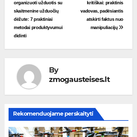
organizuoti užduotis su
kritiškai: praktinis
tarp
skaitmenine užduočių
vadovas, padėsiantis
įrašų
dėžute: 7 praktiniai
atskirti faktus nuo
metodai produktyvumui
manipuliacijų
didinti
By
zmogausteises.lt
Rekomenduojame perskaityti