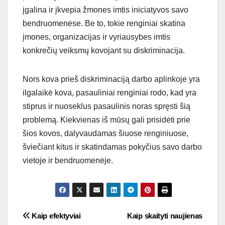
įgalina ir įkvepia žmones imtis iniciatyvos savo
bendruomenėse. Be to, tokie renginiai skatina
įmones, organizacijas ir vyriausybes imtis
konkrečių veiksmų kovojant su diskriminacija.
Nors kova prieš diskriminaciją darbo aplinkoje yra
ilgalaikė kova, pasauliniai renginiai rodo, kad yra
stiprus ir nuoseklus pasaulinis noras spręsti šią
problemą. Kiekvienas iš mūsų gali prisidėti prie
šios kovos, dalyvaudamas šiuose renginiuose,
šviečiant kitus ir skatindamas pokyčius savo darbo
vietoje ir bendruomenėje.
Navigacija
Kaip efektyviai
Kaip skaityti naujienas