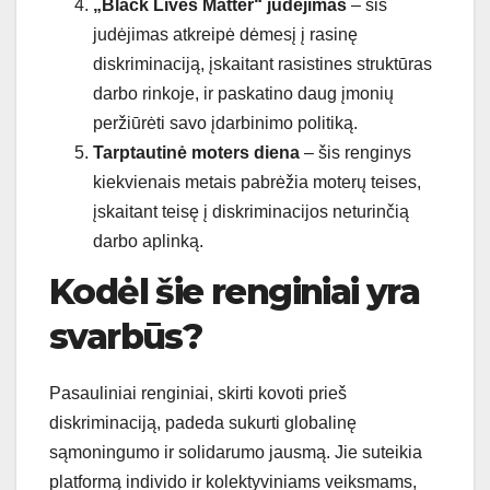
„Black Lives Matter“ judėjimas
– šis
judėjimas atkreipė dėmesį į rasinę
diskriminaciją, įskaitant rasistines struktūras
darbo rinkoje, ir paskatino daug įmonių
peržiūrėti savo įdarbinimo politiką.
Tarptautinė moters diena
– šis renginys
kiekvienais metais pabrėžia moterų teises,
įskaitant teisę į diskriminacijos neturinčią
darbo aplinką.
Kodėl šie renginiai yra
svarbūs?
Pasauliniai renginiai, skirti kovoti prieš
diskriminaciją, padeda sukurti globalinę
sąmoningumo ir solidarumo jausmą. Jie suteikia
platformą individo ir kolektyviniams veiksmams,